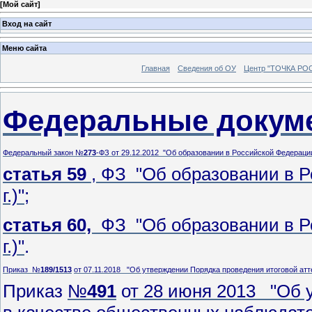
[
Мой сайт
]
Вход на сайт
Меню сайта
Главная
Сведения об ОУ
Центр "ТОЧКА РО
Федеральные докум
Федеральный закон
№
273
-ФЗ
от 29.12.2012 "Об образовании в Российской Федерации 
статья 59
, ФЗ "Об образовании в Р
г.)"
;
статья 60,
ФЗ "Об образовании в Ро
г.)"
.
Приказ
№
189/1513
от 07.11.2018 "Об утверждении Порядка проведения итоговой ат
Приказ
№
491
о
т 28 июня 2013 "Об 