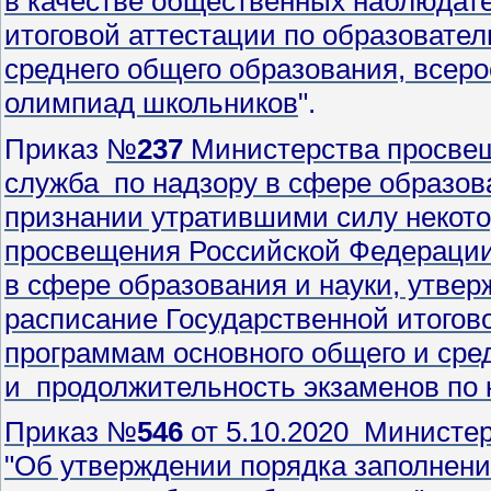
в качестве общественных наблюдате
итоговой аттестации по образовате
среднего общего образования, всер
олимпиад школьников
".
Приказ
№
237
Министерства просв
служба по надзору в сфере образов
признании утратившими силу некот
просвещения Российской Федерации
в сфере образования и науки, утве
расписание Государственной итогов
программам основного общего и сре
и продолжительность экзаменов по
Приказ №
546
от 5.10.2020 Министе
"Об утверждении порядка заполнени