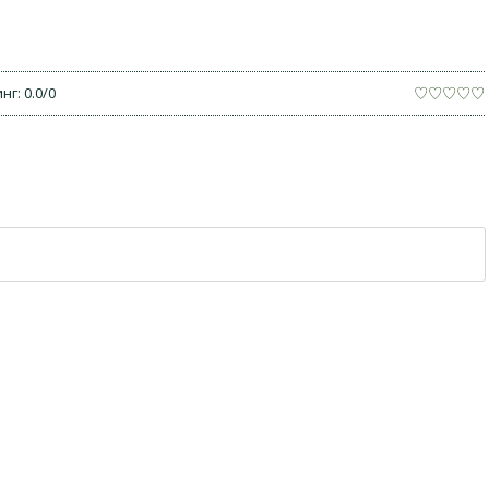
инг
:
0.0
/
0