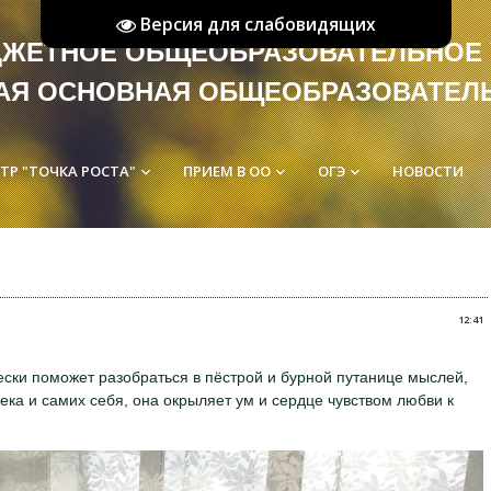
Версия для слабовидящих
ЮДЖЕТНОЕ ОБЩЕОБРАЗОВАТЕ
АЯ ОСНОВНАЯ ОБЩЕОБРАЗОВАТЕЛ
ТР "ТОЧКА РОСТА"
ПРИЕМ В ОО
ОГЭ
НОВОСТИ
keyboard_arrow_down
keyboard_arrow_down
keyboard_arrow_down
12:41
жески поможет разобраться в пёстрой и бурной путанице мыслей,
века и самих себя, она окрыляет ум и сердце чувством любви к