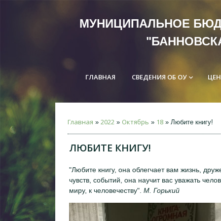
МУНИЦИПАЛЬНОЕ Б
"БАННОВСК
ГЛАВНАЯ
СВЕДЕНИЯ ОБ ОУ
ЦЕН
keyboard_arrow_down
Главная
2022
Октябрь
18
»
»
»
» Любите книгу!
ЛЮБИТЕ КНИГУ!
"Любите книгу, она облегчает вам жизнь, дру
чувств, событий, она научит вас уважать чело
миру, к человечеству".
М. Горький