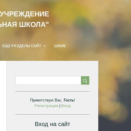
ЛЬНОЕ УЧРЕЖДЕНИЕ
ЬНАЯ ШКОЛА"
ЕЩЕ РАЗДЕЛЫ САЙТ
ШКИБ
keyboard_arrow_down
Приветствую Вас
,
Гость
!
Регистрация
Вход
|
Вход на сайт