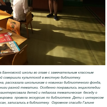
а Банновской школы во главе с замечательным классным
й совершили культпоход в местную библиотеку.
на, рассказала школьникам о новинках библиотечного фонда,
книги разной тематики. Особенно понравились энциклопедии
ь заинтересовала детей и педагога тематическая беседу о
мировна провела экскурсию по библиотеке. Дети с интересом
сан, записались в библиотеку. Огромное спасибо Галине