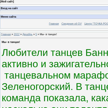
[
Мой сайт
]
Вход на сайт
Меню сайта
Главная
Сведения об ОУ
Центр "ТОЧКА РО
Главная
»
2022
»
Декабрь
»
5
»
Мы- в танцах!
Мы- в танцах!
Любители танцев Банн
активно и зажигательн
танцевальном марафон
Зеленогорский. В тан
команда показала, как