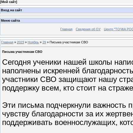
[
Мой сайт
]
Вход на сайт
Меню сайта
Главная
Сведения об ОУ
Центр "ТОЧКА РО
Главная
»
2023
»
Ноябрь
»
29
»
Письма участникам СВО
Письма участникам СВО
Сегодня ученики нашей школы напи
наполнены искренней благодарность
участники СВО защищают нашу стран
поддержку всем, кто стоит на страж
Эти письма подчеркнули важность 
чувству благодарности за их жертве
поддерживать военнослужащих, кото