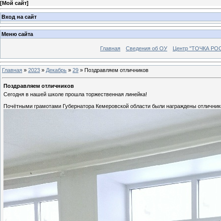
[
Мой сайт
]
Вход на сайт
Меню сайта
Главная
Сведения об ОУ
Центр "ТОЧКА РО
Главная
»
2023
»
Декабрь
»
29
»
Поздравляем отличников
Поздравляем отличников
Сегодня в нашей школе прошла торжественная линейка!
Почётными грамотами Губернатора Кемеровской области были награждены отличники