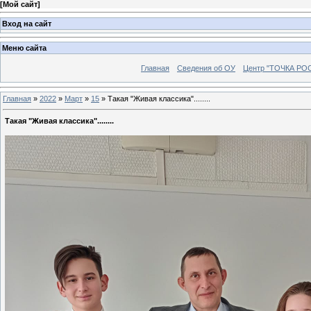
[
Мой сайт
]
Вход на сайт
Меню сайта
Главная
Сведения об ОУ
Центр "ТОЧКА РО
Главная
»
2022
»
Март
»
15
»
Такая "Живая классика"........
Такая "Живая классика"........