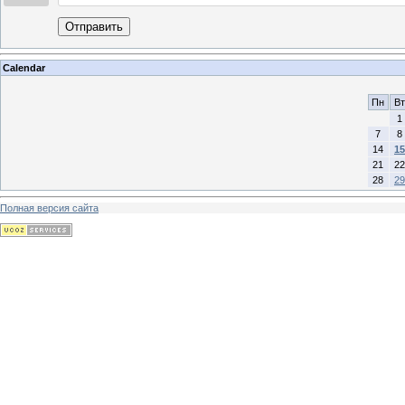
Отправить
Calendar
Пн
Вт
1
7
8
14
15
21
22
28
29
Полная версия сайта