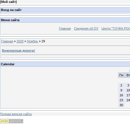
[
Мой сайт
]
Вход на сайт
Меню сайта
Главная
Сведения об ОУ
Центр "ТОЧКА РО
Главная
»
2020
»
Ноябрь
»
29
Безопасные дороги!
Calendar
Пн
Вт
2
3
9
10
16
17
23
24
30
Полная версия сайта