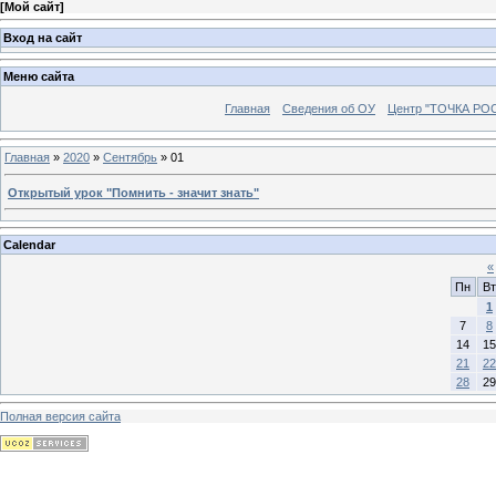
[
Мой сайт
]
Вход на сайт
Меню сайта
Главная
Сведения об ОУ
Центр "ТОЧКА РО
Главная
»
2020
»
Сентябрь
»
01
Открытый урок "Помнить - значит знать"
Calendar
«
Пн
Вт
1
7
8
14
15
21
22
28
29
Полная версия сайта