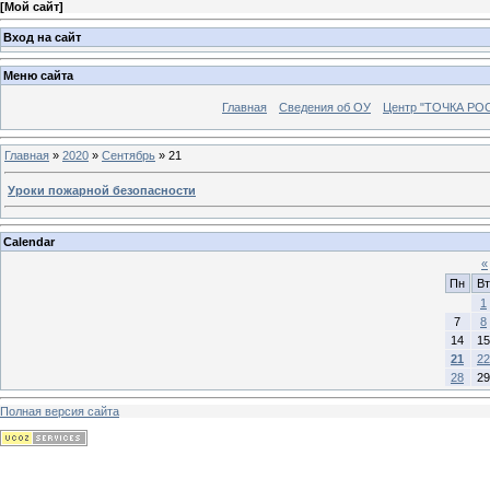
[
Мой сайт
]
Вход на сайт
Меню сайта
Главная
Сведения об ОУ
Центр "ТОЧКА РО
Главная
»
2020
»
Сентябрь
»
21
Уроки пожарной безопасности
Calendar
«
Пн
Вт
1
7
8
14
15
21
22
28
29
Полная версия сайта