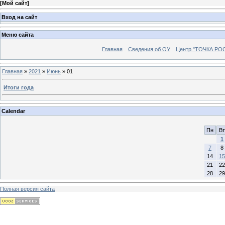
[
Мой сайт
]
Вход на сайт
Меню сайта
Главная
Сведения об ОУ
Центр "ТОЧКА РО
Главная
»
2021
»
Июнь
»
01
Итоги года
Calendar
Пн
Вт
1
7
8
14
15
21
22
28
29
Полная версия сайта