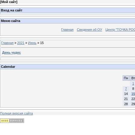
[
Мой сайт
]
Вход на сайт
Меню сайта
Главная
Сведения об ОУ
Центр "ТОЧКА РО
Главная
»
2021
»
Июнь
»
15
День чудес
Calendar
Пн
Вт
1
7
8
14
15
21
22
28
29
Полная версия сайта