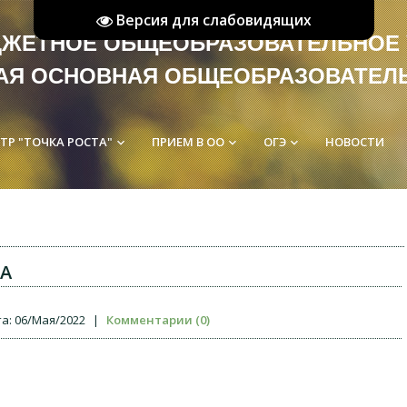
Версия для слабовидящих
ЮДЖЕТНОЕ ОБЩЕОБРАЗОВАТЕ
АЯ ОСНОВНАЯ ОБЩЕОБРАЗОВАТЕЛ
ТР "ТОЧКА РОСТА"
ПРИЕМ В ОО
ОГЭ
НОВОСТИ
keyboard_arrow_down
keyboard_arrow_down
keyboard_arrow_down
ЦА
а:
06/Мая/2022
|
Комментарии (0)