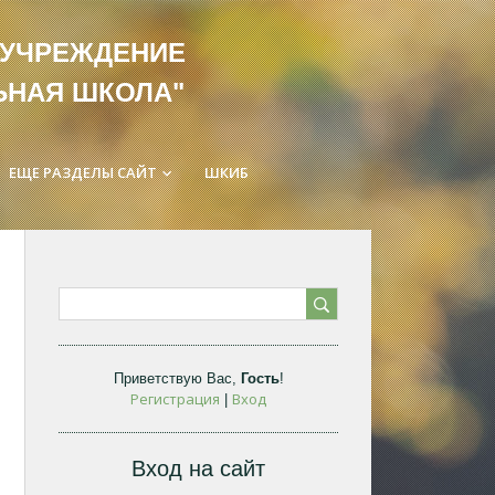
ЛЬНОЕ УЧРЕЖДЕНИЕ
ЬНАЯ ШКОЛА"
ЕЩЕ РАЗДЕЛЫ САЙТ
ШКИБ
keyboard_arrow_down
Приветствую Вас
,
Гость
!
Регистрация
Вход
|
Вход на сайт