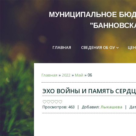
МУНИЦИПАЛЬНОЕ Б
"БАННОВСК
ГЛАВНАЯ
СВЕДЕНИЯ ОБ ОУ
ЦЕН
keyboard_arrow_down
Главная
2022
Май
»
»
»
06
ЭХО ВОЙНЫ И ПАМЯТЬ СЕРД
Просмотров:
463
|
Добавил:
Лыкашева
|
Дат