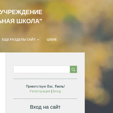
ЛЬНОЕ УЧРЕЖДЕНИЕ
ЬНАЯ ШКОЛА"
ЕЩЕ РАЗДЕЛЫ САЙТ
ШКИБ
keyboard_arrow_down
Приветствую Вас
,
Гость
!
Регистрация
Вход
|
Вход на сайт