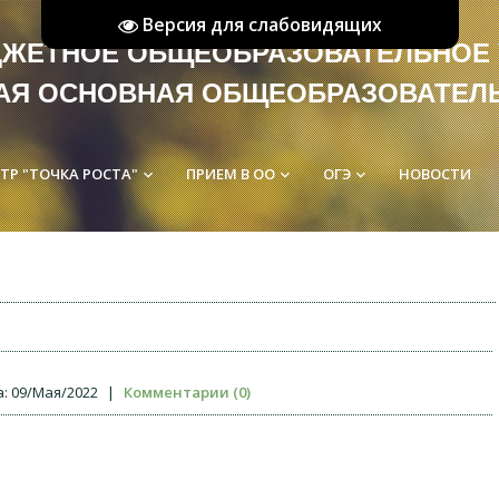
Версия для слабовидящих
ЮДЖЕТНОЕ ОБЩЕОБРАЗОВАТЕ
АЯ ОСНОВНАЯ ОБЩЕОБРАЗОВАТЕЛ
ТР "ТОЧКА РОСТА"
ПРИЕМ В ОО
ОГЭ
НОВОСТИ
keyboard_arrow_down
keyboard_arrow_down
keyboard_arrow_down
:
09/Мая/2022
|
Комментарии (0)