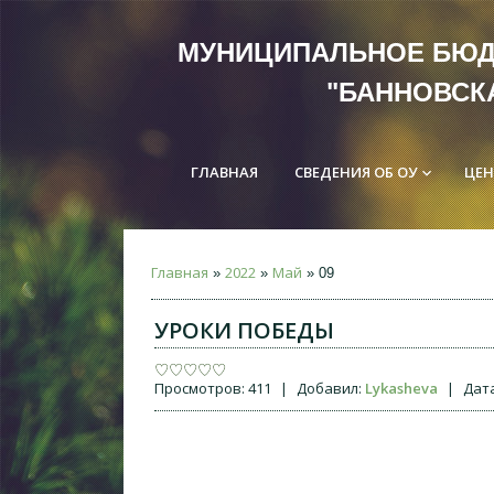
МУНИЦИПАЛЬНОЕ Б
"БАННОВСК
ГЛАВНАЯ
СВЕДЕНИЯ ОБ ОУ
ЦЕН
keyboard_arrow_down
Главная
2022
Май
»
»
»
09
УРОКИ ПОБЕДЫ
Просмотров:
411
|
Добавил:
Lykasheva
|
Дата